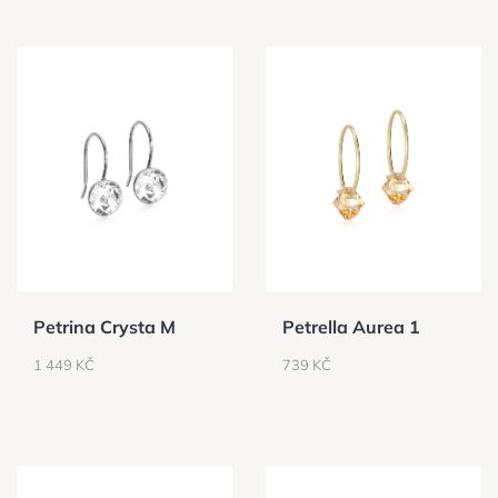
Petrina Crysta M
Petrella Aurea 1
CENA
CENA
1 449 KČ
739 KČ