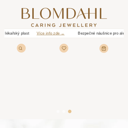
n a lékařský plast
Více info zde →
Bezpečné náušnice pro alergiky, dě
Piercing Blomdahl
sterilní a bezpečný
Najít pracoviště