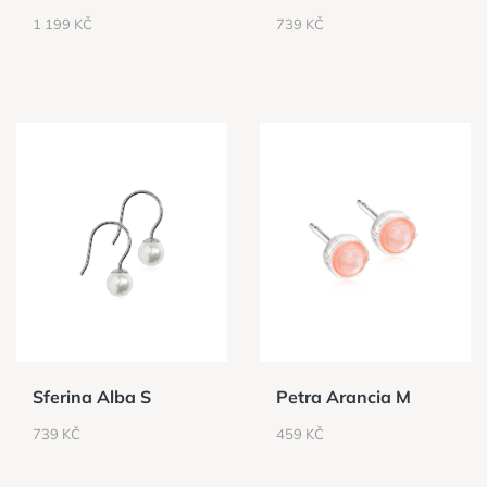
CENA
CENA
1 199 KČ
739 KČ
Sferina Alba S
Petra Arancia M
CENA
CENA
739 KČ
459 KČ