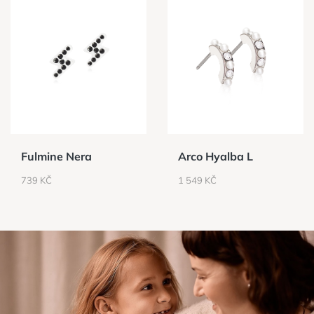
Fulmine Nera
Arco Hyalba L
CENA
CENA
739 KČ
1 549 KČ