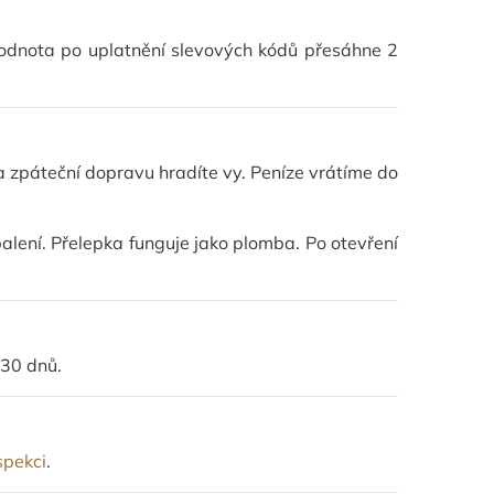
hodnota po uplatnění slevových kódů přesáhne 2
a zpáteční dopravu hradíte vy. Peníze vrátíme do
alení. Přelepka funguje jako plomba. Po otevření
 30 dnů.
spekci
.