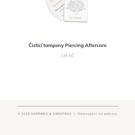
Čisticí tampony Piercing Aftercare
CENA
145 KČ
© 2026 HARRMED & OMNIPRAX |
Odstoupení od smlouvy