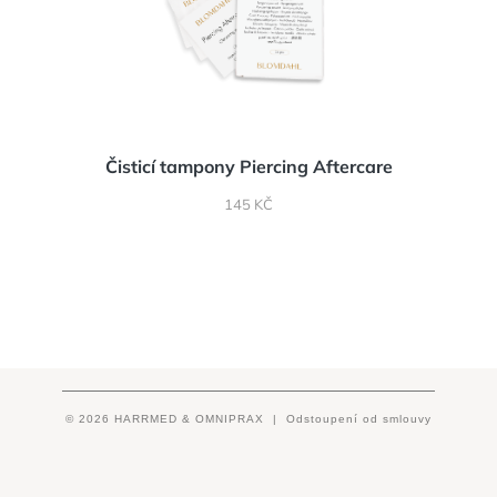
Čisticí tampony Piercing Aftercare
CENA
145 KČ
© 2026 HARRMED & OMNIPRAX |
Odstoupení od smlouvy