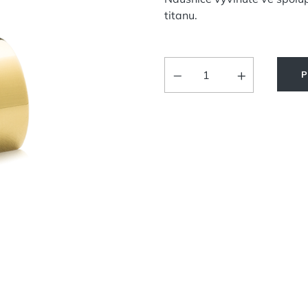
titanu.
P