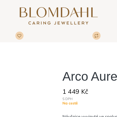
Arco Aure
1 449 Kč
S DPH
Na cestě
Náušnice vyvinuté ve spolupr