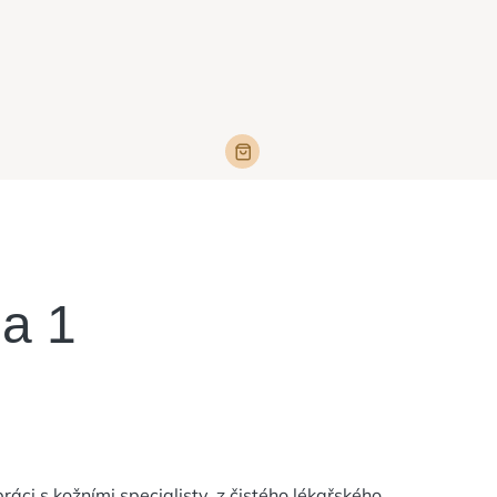
a 1
áci s kožními specialisty, z čistého lékařského