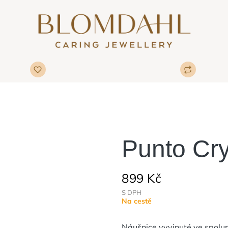
Punto Cry
899 Kč
S DPH
Na cestě
Náušnice vyvinuté ve spolupr