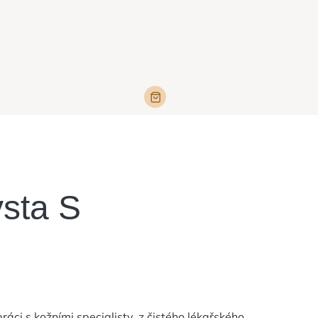
sta S
áci s kožními specialisty, z čistého lékařského