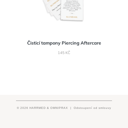
Čisticí tampony Piercing Aftercare
CENA
145 KČ
© 2026 HARRMED & OMNIPRAX |
Odstoupení od smlouvy