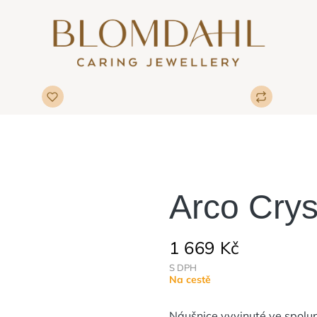
Arco Crys
1 669 Kč
S DPH
Na cestě
Náušnice vyvinuté ve spolupr