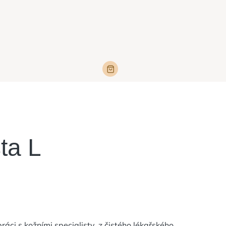
ta L
áci s kožními specialisty, z čistého lékařského